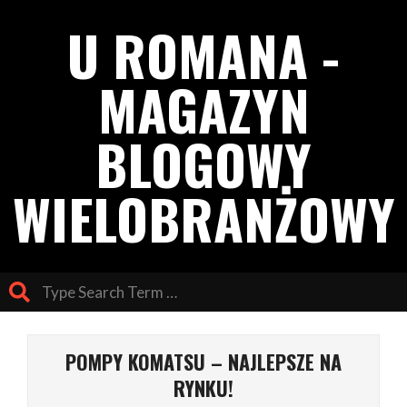
Skip
U ROMANA -
to
content
MAGAZYN
BLOGOWY
WIELOBRANŻOWY
Search
Primary
Navigation
POMPY KOMATSU – NAJLEPSZE NA
Menu
RYNKU!