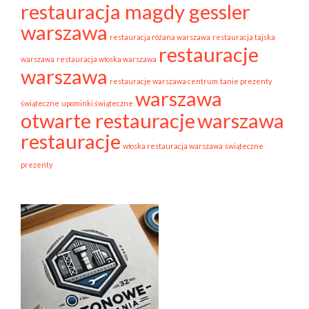
restauracja magdy gessler
warszawa
restauracja różana warszawa
restauracja tajska
restauracje
warszawa
restauracja włoska warszawa
warszawa
restauracje warszawa centrum
tanie prezenty
warszawa
świąteczne
upominki świąteczne
otwarte restauracje
warszawa
restauracje
włoska restauracja warszawa
świąteczne
prezenty