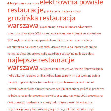
elektrownia powiśle
dobre jedzenie warszawa
restauracje
grecka restauracja warszawa
gruzińska restauracja
warszawa
jaka dieta najlepsza
kalendarz adwentowy
kalendarz adwentowy 2021
kalendarze adwentowe
kalendarze adwentowe
2021
najlepsza dieta
najlepsza dieta na odchudzanie
najlepsza dieta
odchudzająca
najlepsza dieta odchudzająca szybka
najlepsza dieta online
najlepsza dieta pudełkowa
najlepsza dieta redukcyjna
najlepsze diety
najlepsze restauracje
warszawa
najlepsze restauracje w warszawie
Naprawa pompy
hydraulicznej
naprawa silnika hydraulicznego
pomysł na prezent na święta
pomysły na prezenty świąteczne
Pożyczka pozabankowa przez Internet
Pożyczki pozabankowe długoterminowe bez BIK
prezent na gwiazdkę
prezenty
na boże narodzenie
prezenty na święta
prezenty na święta 2021
prezenty na
święta bożego narodzenia
prezenty pod choinkę prezenty świąteczne
regeneracja pompy hydraulicznej
regeneracja silnika hydraulicznego