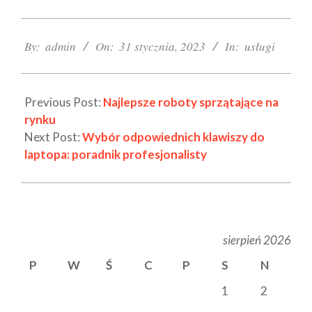
2023-
01-
By:
admin
On:
31 stycznia, 2023
In:
usługi
31
Previous Post:
Najlepsze roboty sprzątające na
rynku
Next Post:
Wybór odpowiednich klawiszy do
laptopa: poradnik profesjonalisty
sierpień 2026
P
W
Ś
C
P
S
N
1
2