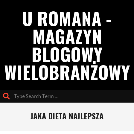
Skip
U ROMANA -
to
content
MAGAZYN
BLOGOWY
WIELOBRANŻOWY
Search
Primary
JAKA DIETA NAJLEPSZA
Navigation
Menu