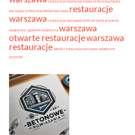
restauracja różana warszawa
restauracja tajska
restauracje
warszawa
restauracja włoska warszawa
warszawa
restauracje warszawa centrum
tanie prezenty
warszawa
świąteczne
upominki świąteczne
otwarte restauracje
warszawa
restauracje
włoska restauracja warszawa
świąteczne
prezenty