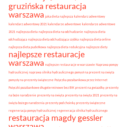
gruzińska restauracja
warszawa
jaka dieta najlepsza
kalendarz adwentowy
kalendarz adwentowy 2021
kalendarze adwentowe
kalendarze adwentowe
2021
najlepsza dieta
najlepsza dieta na odchudzanie
najlepsza dieta
odchudzająca
najlepsza dieta odchudzająca szybka
najlepsza dieta online
najlepsza dieta pudełkowa
najlepsza dieta redukcyjna
najlepsze diety
najlepsze restauracje
warszawa
najlepsze restauracje w warszawie
Naprawa pompy
hydraulicznej
naprawa silnika hydraulicznego
pomysł na prezent na święta
pomysły na prezenty świąteczne
Pożyczka pozabankowa przez Internet
Pożyczki pozabankowe długoterminowe bez BIK
prezent na gwiazdkę
prezenty
na boże narodzenie
prezenty na święta
prezenty na święta 2021
prezenty na
święta bożego narodzenia
prezenty pod choinkę prezenty świąteczne
regeneracja pompy hydraulicznej
regeneracja silnika hydraulicznego
restauracja magdy gessler
warszawa