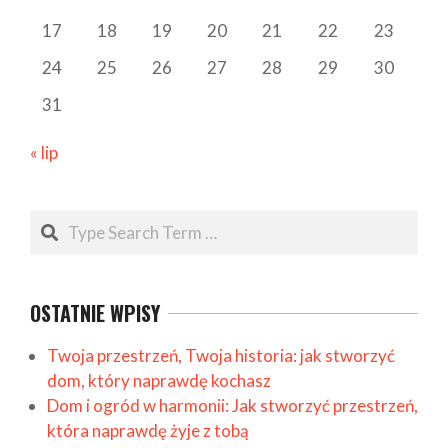
17
18
19
20
21
22
23
24
25
26
27
28
29
30
31
« lip
Search
OSTATNIE WPISY
Twoja przestrzeń, Twoja historia: jak stworzyć
dom, który naprawdę kochasz
Dom i ogród w harmonii: Jak stworzyć przestrzeń,
która naprawdę żyje z tobą