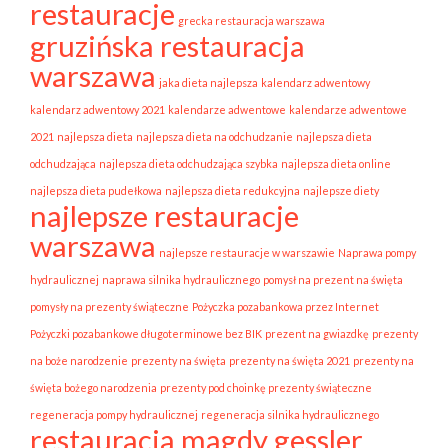
restauracje
grecka restauracja warszawa
gruzińska restauracja
warszawa
jaka dieta najlepsza
kalendarz adwentowy
kalendarz adwentowy 2021
kalendarze adwentowe
kalendarze adwentowe
2021
najlepsza dieta
najlepsza dieta na odchudzanie
najlepsza dieta
odchudzająca
najlepsza dieta odchudzająca szybka
najlepsza dieta online
najlepsza dieta pudełkowa
najlepsza dieta redukcyjna
najlepsze diety
najlepsze restauracje
warszawa
najlepsze restauracje w warszawie
Naprawa pompy
hydraulicznej
naprawa silnika hydraulicznego
pomysł na prezent na święta
pomysły na prezenty świąteczne
Pożyczka pozabankowa przez Internet
Pożyczki pozabankowe długoterminowe bez BIK
prezent na gwiazdkę
prezenty
na boże narodzenie
prezenty na święta
prezenty na święta 2021
prezenty na
święta bożego narodzenia
prezenty pod choinkę prezenty świąteczne
regeneracja pompy hydraulicznej
regeneracja silnika hydraulicznego
restauracja magdy gessler