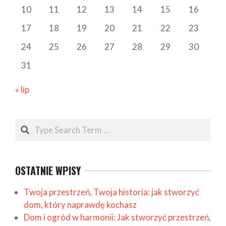
10
11
12
13
14
15
16
17
18
19
20
21
22
23
24
25
26
27
28
29
30
31
« lip
Search
OSTATNIE WPISY
Twoja przestrzeń, Twoja historia: jak stworzyć
dom, który naprawdę kochasz
Dom i ogród w harmonii: Jak stworzyć przestrzeń,