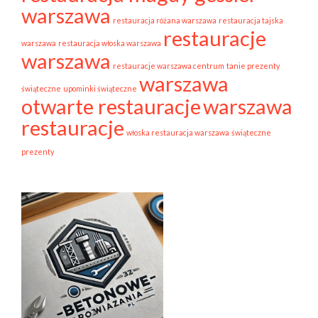
warszawa
restauracja różana warszawa
restauracja tajska
restauracje
warszawa
restauracja włoska warszawa
warszawa
restauracje warszawa centrum
tanie prezenty
warszawa
świąteczne
upominki świąteczne
otwarte restauracje
warszawa
restauracje
włoska restauracja warszawa
świąteczne
prezenty