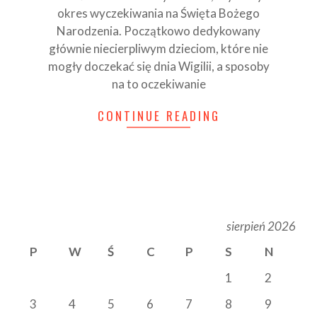
okres wyczekiwania na Święta Bożego
Narodzenia. Początkowo dedykowany
głównie niecierpliwym dzieciom, które nie
mogły doczekać się dnia Wigilii, a sposoby
na to oczekiwanie
CONTINUE READING
sierpień 2026
P
W
Ś
C
P
S
N
1
2
3
4
5
6
7
8
9