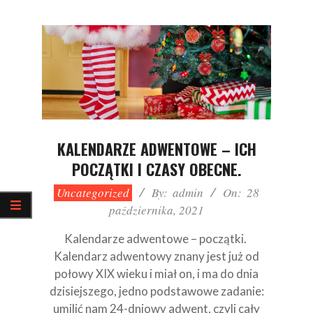
KALENDARZE ADWENTOWE – ICH
POCZĄTKI I CZASY OBECNE.
2021-
Uncategorized
By:
admin
On:
28
10-
października, 2021
28
Kalendarze adwentowe – początki.
Kalendarz adwentowy znany jest już od
połowy XIX wieku i miał on, i ma do dnia
dzisiejszego, jedno podstawowe zadanie:
umilić nam 24-dniowy adwent, czyli cały