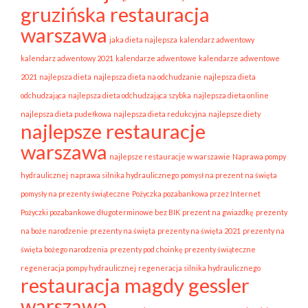
gruzińska restauracja
warszawa
jaka dieta najlepsza
kalendarz adwentowy
kalendarz adwentowy 2021
kalendarze adwentowe
kalendarze adwentowe
2021
najlepsza dieta
najlepsza dieta na odchudzanie
najlepsza dieta
odchudzająca
najlepsza dieta odchudzająca szybka
najlepsza dieta online
najlepsza dieta pudełkowa
najlepsza dieta redukcyjna
najlepsze diety
najlepsze restauracje
warszawa
najlepsze restauracje w warszawie
Naprawa pompy
hydraulicznej
naprawa silnika hydraulicznego
pomysł na prezent na święta
pomysły na prezenty świąteczne
Pożyczka pozabankowa przez Internet
Pożyczki pozabankowe długoterminowe bez BIK
prezent na gwiazdkę
prezenty
na boże narodzenie
prezenty na święta
prezenty na święta 2021
prezenty na
święta bożego narodzenia
prezenty pod choinkę prezenty świąteczne
regeneracja pompy hydraulicznej
regeneracja silnika hydraulicznego
restauracja magdy gessler
warszawa