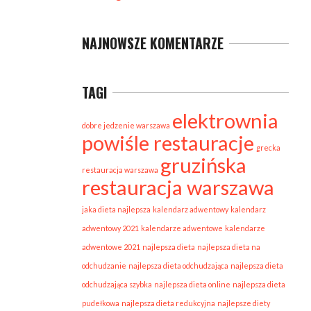
NAJNOWSZE KOMENTARZE
TAGI
elektrownia
dobre jedzenie warszawa
powiśle restauracje
grecka
gruzińska
restauracja warszawa
restauracja warszawa
jaka dieta najlepsza
kalendarz adwentowy
kalendarz
adwentowy 2021
kalendarze adwentowe
kalendarze
adwentowe 2021
najlepsza dieta
najlepsza dieta na
odchudzanie
najlepsza dieta odchudzająca
najlepsza dieta
odchudzająca szybka
najlepsza dieta online
najlepsza dieta
pudełkowa
najlepsza dieta redukcyjna
najlepsze diety