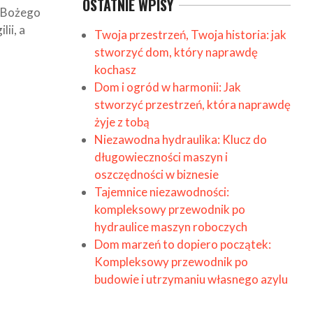
OSTATNIE WPISY
a Bożego
ii, a
Twoja przestrzeń, Twoja historia: jak
stworzyć dom, który naprawdę
kochasz
Dom i ogród w harmonii: Jak
stworzyć przestrzeń, która naprawdę
żyje z tobą
Niezawodna hydraulika: Klucz do
długowieczności maszyn i
oszczędności w biznesie
Tajemnice niezawodności:
kompleksowy przewodnik po
hydraulice maszyn roboczych
Dom marzeń to dopiero początek:
Kompleksowy przewodnik po
budowie i utrzymaniu własnego azylu