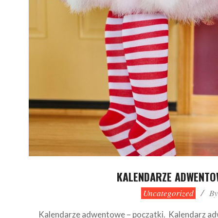
KALENDARZE ADWENTOW
2021-
Uncategorized
By
10-
28
Kalendarze adwentowe – początki. Kalendarz adwe