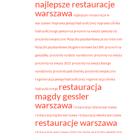
najlepsze restauracje
warszawa
najlepsze restauracje w
warszawie
Naprawa pompy hydraulicznej
naprawa silnika
hydraulicznego
pomysł na prezent na święta
pomysły na
prezenty świąteczne
Pożyczka pozabankowa przez Internet
Pożyczki pozabankowe długoterminowe bez BIK
prezent na
gwiazdkę
prezenty na boże narodzenie
prezenty na święta
prezenty na święta 2021
prezenty na święta bożego
narodzenia
prezenty pod choinkę prezenty świąteczne
regeneracja pompy hydraulicznej
regeneracja silnika
restauracja
hydraulicznego
magdy gessler
warszawa
restauracja różana warszawa
restauracja tajska warszawa
restauracja włoska warszawa
restauracje warszawa
restauracje warszawa centrum
tanie prezenty świąteczne