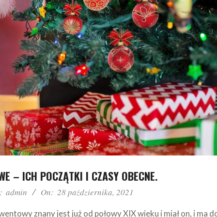
E – ICH POCZĄTKI I CZASY OBECNE.
:
admin
On:
28 października, 2021
ntowy znany jest już od połowy XIX wieku i miał on, i ma d