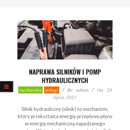
NAPRAWA SILNIKÓW I POMP
HYDRAULICZNYCH
2021-
mechanika
usługi
By:
admin
On:
28
07-
lipca, 2021
28
Silnik hydrauliczny (silnik) to mechanizm,
który przekształca energię przepływu płynu
w energię mechaniczną napędzanego