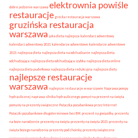
elektrownia powiśle
dobre jedzenie warszawa
restauracje
grecka restauracja warszawa
gruzińska restauracja
warszawa
jaka dieta najlepsza
kalendarz adwentowy
kalendarz adwentowy 2021
kalendarze adwentowe
kalendarze adwentowe
2021
najlepsza dieta
najlepsza dieta na odchudzanie
najlepsza dieta
odchudzająca
najlepsza dieta odchudzająca szybka
najlepsza dieta online
najlepsza dieta pudełkowa
najlepsza dieta redukcyjna
najlepsze diety
najlepsze restauracje
warszawa
najlepsze restauracje w warszawie
Naprawa pompy
hydraulicznej
naprawa silnika hydraulicznego
pomysł na prezent na święta
pomysły na prezenty świąteczne
Pożyczka pozabankowa przez Internet
Pożyczki pozabankowe długoterminowe bez BIK
prezent na gwiazdkę
prezenty
na boże narodzenie
prezenty na święta
prezenty na święta 2021
prezenty na
święta bożego narodzenia
prezenty pod choinkę prezenty świąteczne