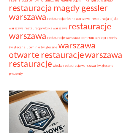
regeneracja pompy hydraulicznej
regeneracja silnika hydraulicznego
restauracja magdy gessler
warszawa
restauracja różana warszawa
restauracja tajska
restauracje
warszawa
restauracja włoska warszawa
warszawa
restauracje warszawa centrum
tanie prezenty
warszawa
świąteczne
upominki świąteczne
otwarte restauracje
warszawa
restauracje
włoska restauracja warszawa
świąteczne
prezenty