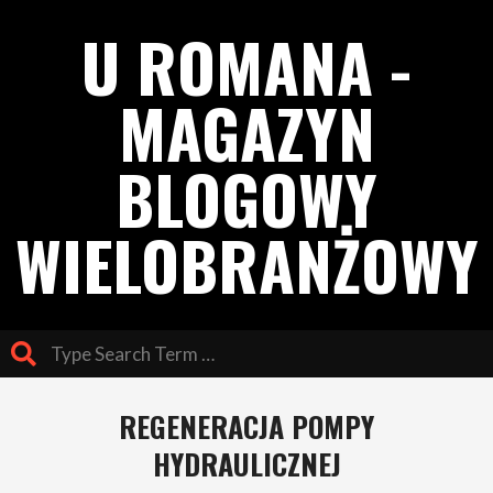
Skip
U ROMANA -
to
content
MAGAZYN
BLOGOWY
WIELOBRANŻOWY
Search
Primary
REGENERACJA POMPY
Navigation
Menu
HYDRAULICZNEJ