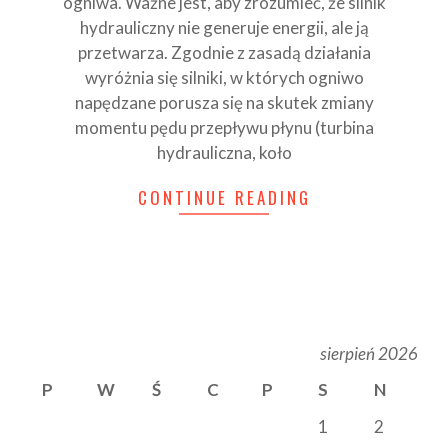
ogniwa. Ważne jest, aby zrozumieć, że silnik
hydrauliczny nie generuje energii, ale ją
przetwarza. Zgodnie z zasadą działania
wyróżnia się silniki, w których ogniwo
napędzane porusza się na skutek zmiany
momentu pędu przepływu płynu (turbina
hydrauliczna, koło
CONTINUE READING
sierpień 2026
P
W
Ś
C
P
S
N
1
2