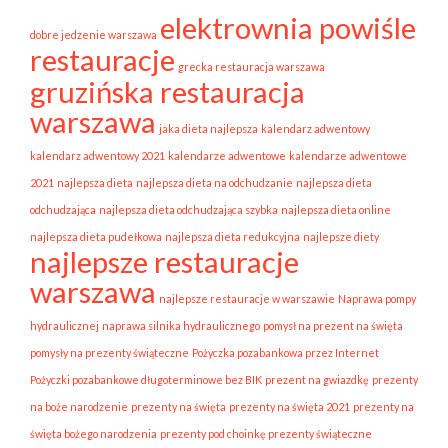
elektrownia powiśle
dobre jedzenie warszawa
restauracje
grecka restauracja warszawa
gruzińska restauracja
warszawa
jaka dieta najlepsza
kalendarz adwentowy
kalendarz adwentowy 2021
kalendarze adwentowe
kalendarze adwentowe
2021
najlepsza dieta
najlepsza dieta na odchudzanie
najlepsza dieta
odchudzająca
najlepsza dieta odchudzająca szybka
najlepsza dieta online
najlepsza dieta pudełkowa
najlepsza dieta redukcyjna
najlepsze diety
najlepsze restauracje
warszawa
najlepsze restauracje w warszawie
Naprawa pompy
hydraulicznej
naprawa silnika hydraulicznego
pomysł na prezent na święta
pomysły na prezenty świąteczne
Pożyczka pozabankowa przez Internet
Pożyczki pozabankowe długoterminowe bez BIK
prezent na gwiazdkę
prezenty
na boże narodzenie
prezenty na święta
prezenty na święta 2021
prezenty na
święta bożego narodzenia
prezenty pod choinkę prezenty świąteczne