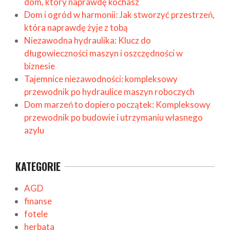
dom, który naprawdę kochasz
Dom i ogród w harmonii: Jak stworzyć przestrzeń,
która naprawdę żyje z tobą
Niezawodna hydraulika: Klucz do
długowieczności maszyn i oszczędności w
biznesie
Tajemnice niezawodności: kompleksowy
przewodnik po hydraulice maszyn roboczych
Dom marzeń to dopiero początek: Kompleksowy
przewodnik po budowie i utrzymaniu własnego
azylu
KATEGORIE
AGD
finanse
fotele
herbata