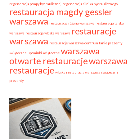
regeneracja pompy hydraulicznej
regeneracja silnika hydraulicznego
restauracja magdy gessler
warszawa
restauracja różana warszawa
restauracja tajska
restauracje
warszawa
restauracja włoska warszawa
warszawa
restauracje warszawa centrum
tanie prezenty
warszawa
świąteczne
upominki świąteczne
otwarte restauracje
warszawa
restauracje
włoska restauracja warszawa
świąteczne
prezenty