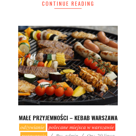
CONTINUE READING
MAŁE PRZYJEMNOŚCI – KEBAB WARSZAWA
2021-
odżywianie
polecane miejsca w warszawie
07-
restauracje
By:
admin
On:
20 lipca,