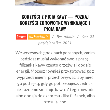
KORZYŚCI Z PICIA KAWY — POZNAJ
KORZYŚCI ZDROWOTNE WYNIKAJĄCE Z
PICIA KAWY
2021-
kawa
odżywianie
By:
admin
On:
22
10-
października, 2021
22
We wczesnych godzinach porannych, zanim
będziesz musiał wykonać swoją pracę,
filiżanka kawy często orzeźwia i dodaje
energii. Możesz również przygotować go z
wyprzedzeniem i przechowywać, aby mieć
go pod ręką, gdy go potrzebujesz. Jednak
nie każdemu smakuje kawa. Z tego powodu
albo dodają do ekspresu kilka filiżanek, albo
stosują inne