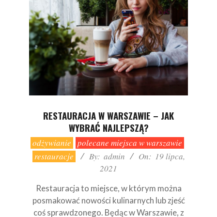
RESTAURACJA W WARSZAWIE – JAK
WYBRAĆ NAJLEPSZĄ?
2021-
odżywianie
polecane miejsca w warszawie
07-
restauracje
By:
admin
On:
19 lipca,
19
2021
Restauracja to miejsce, w którym można
posmakować nowości kulinarnych lub zjeść
coś sprawdzonego. Będąc w Warszawie, z