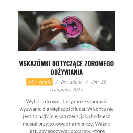
WSKAZÓWKI DOTYCZĄCE ZDROWEGO
ODŻYWIANIA
2021-
odżywianie
By:
admin
On:
26
11-
listopada, 2021
26
Wybór zdrowej diety może stanowić
wyzwanie dla większości ludzi. W końcu nie
jest to najfajniejsza rzecz, jaką będziesz
musiał przygotować na imprezę. Ważne
jest, aby spożywać pokarmy, które