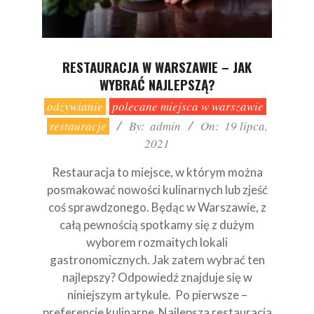
RESTAURACJA W WARSZAWIE – JAK
WYBRAĆ NAJLEPSZĄ?
2021-
odżywianie
polecane miejsca w warszawie
07-
restauracje
By:
admin
On:
19 lipca,
19
2021
Restauracja to miejsce, w którym można
posmakować nowości kulinarnych lub zjeść
coś sprawdzonego. Będąc w Warszawie, z
całą pewnością spotkamy się z dużym
wyborem rozmaitych lokali
gastronomicznych. Jak zatem wybrać ten
najlepszy? Odpowiedź znajduje się w
niniejszym artykule. Po pierwsze –
preferencje kulinarne Najlepsza restauracja