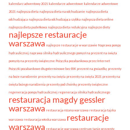
kalendarz adwentowy 2021
kalendarze adwentowe
kalendarze adwentowe
2021
najlepsza dieta
najlepsza dieta na odchudzanie
najlepsza dieta
odchudzająca
najlepsza dieta odchudzająca szybka
najlepsza dieta online
najlepsza dieta pudełkowa
najlepsza dieta redukcyjna
najlepsze diety
najlepsze restauracje
warszawa
najlepsze restauracje w warszawie
Naprawa pompy
hydraulicznej
naprawa silnika hydraulicznego
pomysł na prezent na święta
pomysły na prezenty świąteczne
Pożyczka pozabankowa przez Internet
Pożyczki pozabankowe długoterminowe bez BIK
prezent na gwiazdkę
prezenty
na boże narodzenie
prezenty na święta
prezenty na święta 2021
prezenty na
święta bożego narodzenia
prezenty pod choinkę prezenty świąteczne
regeneracja pompy hydraulicznej
regeneracja silnika hydraulicznego
restauracja magdy gessler
warszawa
restauracja różana warszawa
restauracja tajska
restauracje
warszawa
restauracja włoska warszawa
warszawa
restauracje warszawa centrum
tanie prezenty