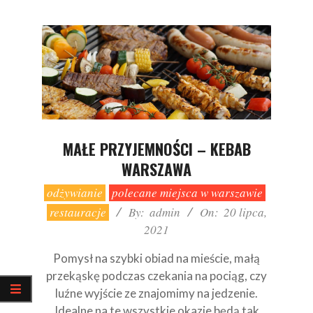
MAŁE PRZYJEMNOŚCI – KEBAB
WARSZAWA
2021-
odżywianie
polecane miejsca w warszawie
07-
restauracje
By:
admin
On:
20 lipca,
20
2021
Pomysł na szybki obiad na mieście, małą
przekąskę podczas czekania na pociąg, czy
luźne wyjście ze znajomimy na jedzenie.
Idealne na te wszystkie okazje będą tak