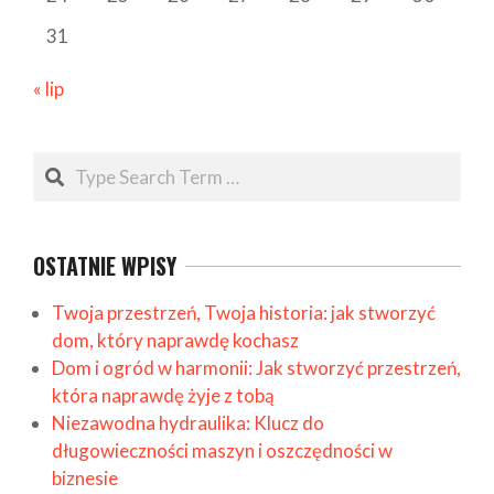
31
« lip
Search
OSTATNIE WPISY
Twoja przestrzeń, Twoja historia: jak stworzyć
dom, który naprawdę kochasz
Dom i ogród w harmonii: Jak stworzyć przestrzeń,
która naprawdę żyje z tobą
Niezawodna hydraulika: Klucz do
długowieczności maszyn i oszczędności w
biznesie