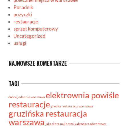
polecane miejsca w warszawie
Poradnik
pożyczki
restauracje
sprzęt komputerowy
Uncategorized
usługi
NAJNOWSZE KOMENTARZE
TAGI
elektrownia powiśle
dobre jedzenie warszawa
restauracje
grecka restauracja warszawa
gruzińska restauracja
warszawa
jaka dieta najlepsza
kalendarz adwentowy