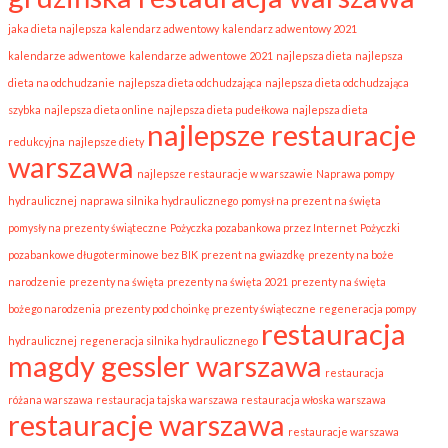
jaka dieta najlepsza
kalendarz adwentowy
kalendarz adwentowy 2021
kalendarze adwentowe
kalendarze adwentowe 2021
najlepsza dieta
najlepsza
dieta na odchudzanie
najlepsza dieta odchudzająca
najlepsza dieta odchudzająca
szybka
najlepsza dieta online
najlepsza dieta pudełkowa
najlepsza dieta
najlepsze restauracje
redukcyjna
najlepsze diety
warszawa
najlepsze restauracje w warszawie
Naprawa pompy
hydraulicznej
naprawa silnika hydraulicznego
pomysł na prezent na święta
pomysły na prezenty świąteczne
Pożyczka pozabankowa przez Internet
Pożyczki
pozabankowe długoterminowe bez BIK
prezent na gwiazdkę
prezenty na boże
narodzenie
prezenty na święta
prezenty na święta 2021
prezenty na święta
bożego narodzenia
prezenty pod choinkę prezenty świąteczne
regeneracja pompy
restauracja
hydraulicznej
regeneracja silnika hydraulicznego
magdy gessler warszawa
restauracja
różana warszawa
restauracja tajska warszawa
restauracja włoska warszawa
restauracje warszawa
restauracje warszawa