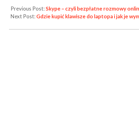
Previous Post:
Skype – czyli bezpłatne rozmowy onli
Next Post:
Gdzie kupić klawisze do laptopa i jak je wy