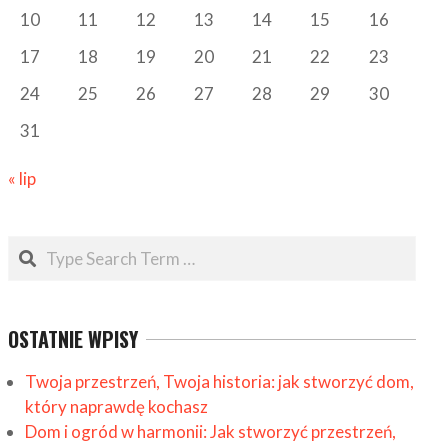
10
11
12
13
14
15
16
17
18
19
20
21
22
23
24
25
26
27
28
29
30
31
« lip
Search
OSTATNIE WPISY
Twoja przestrzeń, Twoja historia: jak stworzyć dom,
który naprawdę kochasz
Dom i ogród w harmonii: Jak stworzyć przestrzeń,