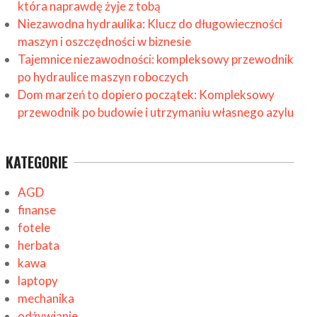
która naprawdę żyje z tobą
Niezawodna hydraulika: Klucz do długowieczności
maszyn i oszczędności w biznesie
Tajemnice niezawodności: kompleksowy przewodnik
po hydraulice maszyn roboczych
Dom marzeń to dopiero początek: Kompleksowy
przewodnik po budowie i utrzymaniu własnego azylu
KATEGORIE
AGD
finanse
fotele
herbata
kawa
laptopy
mechanika
odżywianie