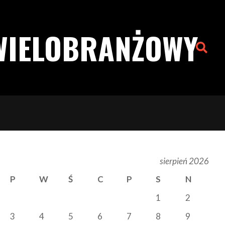
WIELOBRANŻOWY
Search
sierpień 2026
P
W
Ś
C
P
S
N
1
2
3
4
5
6
7
8
9