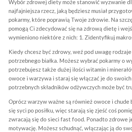
Wybór zdrowej diety może stanowić wyzwanie dla 
najfajniejsza rzecz, jaką będziesz musiał przygo
pokarmy, które poprawią Twoje zdrowie. Na szczę
pomogą Ci zdecydować się na zdrową dietę i wejść
wymieniono niektóre z nich: 1. Zidentyfikuj makr
Kiedy chcesz być zdrowy, weź pod uwagę rodzaje 
potrzebnego białka. Możesz wybrać pokarmy o wyso
potrzebujesz także dużej ilości witamin i minerał
owoce i warzywa i staraj się włączać je do swoic
potrzebnych składników odżywczych może być trudn
Oprócz warzyw ważne są również owoce i chude bia
się syci po posiłku, więc starają się zjeść coś po
zwracają się do sieci fast food. Ponadto zdrowe
motywację. Możesz schudnąć, włączając ją do swoj