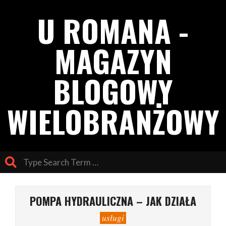
Skip
U ROMANA -
to
content
MAGAZYN
BLOGOWY
WIELOBRANŻOWY
Search
Primary
Navigation
POMPA HYDRAULICZNA – JAK DZIAŁA
Menu
usługi