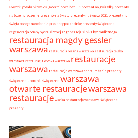
Pożyczki pozabankowe długoterminowe bez BIK
prezent na gwiazdkę
prezenty
na boże narodzenie
prezenty na święta
prezenty na święta 2021
prezenty na
święta bożego narodzenia
prezenty pod choinkę prezenty świąteczne
regeneracja pompy hydraulicznej
regeneracja silnika hydraulicznego
restauracja magdy gessler
warszawa
restauracja różana warszawa
restauracja tajska
restauracje
warszawa
restauracja włoska warszawa
warszawa
restauracje warszawa centrum
tanie prezenty
warszawa
świąteczne
upominki świąteczne
otwarte restauracje
warszawa
restauracje
włoska restauracja warszawa
świąteczne
prezenty