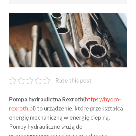
Rate this post
Pompa hydrauliczna Rexroth
(
https://hydro-
rexroth.pl
) to urządzenie, które przekształca
energię mechaniczną w energię cieplną.
Pompy hydrauliczne służą do
przepompowywania cieczy w układach