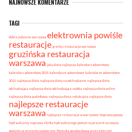
NAJNOWSZE KOMENTARZE
TAGI
elektrownia powiśle
dobre jedzenie warszawa
restauracje
grecka restauracja warszawa
gruzińska restauracja
warszawa
jaka dieta najlepsza
kalendarz adwentowy
kalendarz adwentowy 2021
kalendarze adwentowe
kalendarze adwentowe
2021
najlepsza dieta
najlepsza dieta na odchudzanie
najlepsza dieta
odchudzająca
najlepsza dieta odchudzająca szybka
najlepsza dieta online
najlepsza dieta pudełkowa
najlepsza dieta redukcyjna
najlepsze diety
najlepsze restauracje
warszawa
najlepsze restauracje w warszawie
Naprawa pompy
hydraulicznej
naprawa silnika hydraulicznego
pomysł na prezent na święta
pomysły na prezenty świąteczne
Pożyczka pozabankowa przez Internet