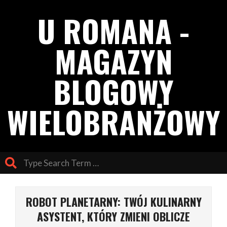
Skip
U ROMANA -
to
content
MAGAZYN
BLOGOWY
WIELOBRANŻOWY
Search
Primary
Navigation
ROBOT PLANETARNY: TWÓJ KULINARNY
Menu
ASYSTENT, KTÓRY ZMIENI OBLICZE