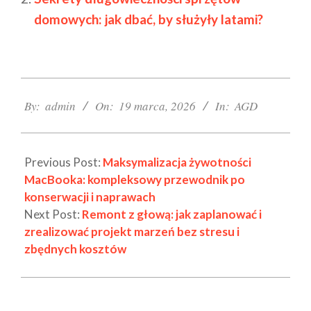
domowych: jak dbać, by służyły latami?
2026-
03-
By:
admin
On:
19 marca, 2026
In:
AGD
19
Previous Post:
Maksymalizacja żywotności
MacBooka: kompleksowy przewodnik po
konserwacji i naprawach
Next Post:
Remont z głową: jak zaplanować i
zrealizować projekt marzeń bez stresu i
zbędnych kosztów