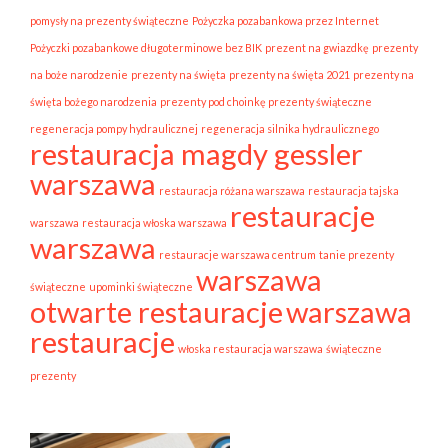
pomysły na prezenty świąteczne
Pożyczka pozabankowa przez Internet
Pożyczki pozabankowe długoterminowe bez BIK
prezent na gwiazdkę
prezenty
na boże narodzenie
prezenty na święta
prezenty na święta 2021
prezenty na
święta bożego narodzenia
prezenty pod choinkę prezenty świąteczne
regeneracja pompy hydraulicznej
regeneracja silnika hydraulicznego
restauracja magdy gessler
warszawa
restauracja różana warszawa
restauracja tajska
restauracje
warszawa
restauracja włoska warszawa
warszawa
restauracje warszawa centrum
tanie prezenty
warszawa
świąteczne
upominki świąteczne
otwarte restauracje
warszawa
restauracje
włoska restauracja warszawa
świąteczne
prezenty