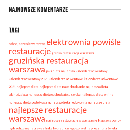
NAJNOWSZE KOMENTARZE
TAGI
elektrownia powiśle
dobre jedzenie warszawa
restauracje
grecka restauracja warszawa
gruzińska restauracja
warszawa
jaka dieta najlepsza
kalendarz adwentowy
kalendarz adwentowy 2021
kalendarze adwentowe
kalendarze adwentowe
2021
najlepsza dieta
najlepsza dieta na odchudzanie
najlepsza dieta
odchudzająca
najlepsza dieta odchudzająca szybka
najlepsza dieta online
najlepsza dieta pudełkowa
najlepsza dieta redukcyjna
najlepsze diety
najlepsze restauracje
warszawa
najlepsze restauracje w warszawie
Naprawa pompy
hydraulicznej
naprawa silnika hydraulicznego
pomysł na prezent na święta