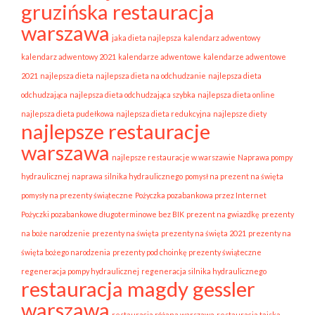
gruzińska restauracja
warszawa
jaka dieta najlepsza
kalendarz adwentowy
kalendarz adwentowy 2021
kalendarze adwentowe
kalendarze adwentowe
2021
najlepsza dieta
najlepsza dieta na odchudzanie
najlepsza dieta
odchudzająca
najlepsza dieta odchudzająca szybka
najlepsza dieta online
najlepsza dieta pudełkowa
najlepsza dieta redukcyjna
najlepsze diety
najlepsze restauracje
warszawa
najlepsze restauracje w warszawie
Naprawa pompy
hydraulicznej
naprawa silnika hydraulicznego
pomysł na prezent na święta
pomysły na prezenty świąteczne
Pożyczka pozabankowa przez Internet
Pożyczki pozabankowe długoterminowe bez BIK
prezent na gwiazdkę
prezenty
na boże narodzenie
prezenty na święta
prezenty na święta 2021
prezenty na
święta bożego narodzenia
prezenty pod choinkę prezenty świąteczne
regeneracja pompy hydraulicznej
regeneracja silnika hydraulicznego
restauracja magdy gessler
warszawa
restauracja różana warszawa
restauracja tajska