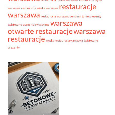
restauracje
warszawa
restauracja włoska warszawa
warszawa
restauracje warszawa centrum
tanie prezenty
warszawa
świąteczne
upominki świąteczne
otwarte restauracje
warszawa
restauracje
włoska restauracja warszawa
świąteczne
prezenty