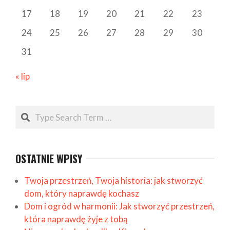
17
18
19
20
21
22
23
24
25
26
27
28
29
30
31
« lip
Search
OSTATNIE WPISY
Twoja przestrzeń, Twoja historia: jak stworzyć
dom, który naprawdę kochasz
Dom i ogród w harmonii: Jak stworzyć przestrzeń,
która naprawdę żyje z tobą