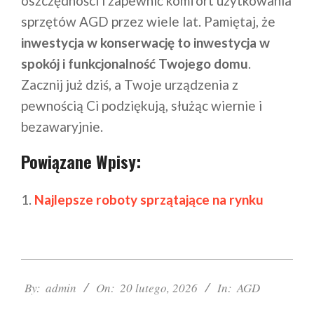
oszczędności i zapewnić komfort użytkowania
sprzętów AGD przez wiele lat. Pamiętaj, że
inwestycja w konserwację to inwestycja w
spokój i funkcjonalność Twojego domu
.
Zacznij już dziś, a Twoje urządzenia z
pewnością Ci podziękują, służąc wiernie i
bezawaryjnie.
Powiązane Wpisy:
Najlepsze roboty sprzątające na rynku
2026-
02-
By:
admin
On:
20 lutego, 2026
In:
AGD
20