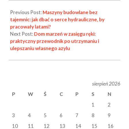
Previous Post:
Maszyny budowlane bez
tajemnic: jak dbać o serce hydrauliczne, by
pracowały latami?
Next Post:
Dom marzeń w zasięgu ręki:
praktyczny przewodnik po utrzymaniu i
ulepszaniu własnego azylu
sierpień 2026
P
W
Ś
C
P
S
N
1
2
3
4
5
6
7
8
9
10
11
12
13
14
15
16