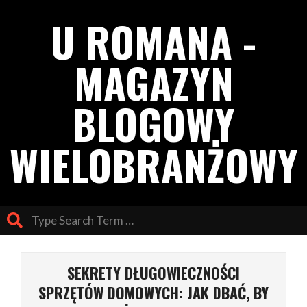
Skip
U ROMANA -
to
content
MAGAZYN
BLOGOWY
WIELOBRANŻOWY
Search
Primary
Navigation
SEKRETY DŁUGOWIECZNOŚCI
Menu
SPRZĘTÓW DOMOWYCH: JAK DBAĆ, BY