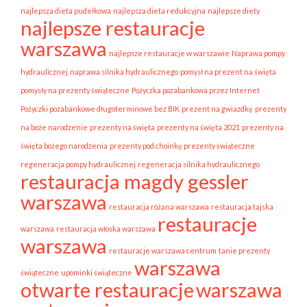
najlepsza dieta pudełkowa
najlepsza dieta redukcyjna
najlepsze diety
najlepsze restauracje
warszawa
najlepsze restauracje w warszawie
Naprawa pompy
hydraulicznej
naprawa silnika hydraulicznego
pomysł na prezent na święta
pomysły na prezenty świąteczne
Pożyczka pozabankowa przez Internet
Pożyczki pozabankowe długoterminowe bez BIK
prezent na gwiazdkę
prezenty
na boże narodzenie
prezenty na święta
prezenty na święta 2021
prezenty na
święta bożego narodzenia
prezenty pod choinkę prezenty świąteczne
regeneracja pompy hydraulicznej
regeneracja silnika hydraulicznego
restauracja magdy gessler
warszawa
restauracja różana warszawa
restauracja tajska
restauracje
warszawa
restauracja włoska warszawa
warszawa
restauracje warszawa centrum
tanie prezenty
warszawa
świąteczne
upominki świąteczne
otwarte restauracje
warszawa