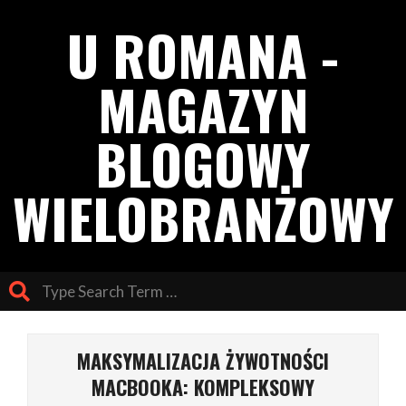
Skip
U ROMANA -
to
content
MAGAZYN
BLOGOWY
WIELOBRANŻOWY
Search
Primary
Navigation
MAKSYMALIZACJA ŻYWOTNOŚCI
Menu
MACBOOKA: KOMPLEKSOWY