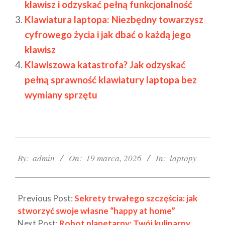
klawisz i odzyskać pełną funkcjonalność
Klawiatura laptopa: Niezbędny towarzysz
cyfrowego życia i jak dbać o każdą jego
klawisz
Klawiszowa katastrofa? Jak odzyskać
pełną sprawność klawiatury laptopa bez
wymiany sprzętu
2026-
03-
By:
admin
On:
19 marca, 2026
In:
laptopy
19
Previous Post:
Sekrety trwałego szczęścia: jak
stworzyć swoje własne “happy at home”
Next Post:
Robot planetarny: Twój kulinarny