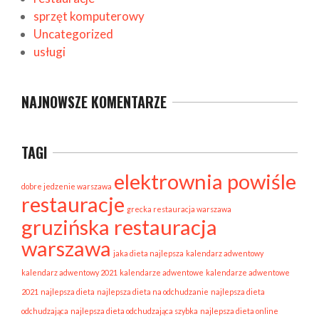
sprzęt komputerowy
Uncategorized
usługi
NAJNOWSZE KOMENTARZE
TAGI
elektrownia powiśle
dobre jedzenie warszawa
restauracje
grecka restauracja warszawa
gruzińska restauracja
warszawa
jaka dieta najlepsza
kalendarz adwentowy
kalendarz adwentowy 2021
kalendarze adwentowe
kalendarze adwentowe
2021
najlepsza dieta
najlepsza dieta na odchudzanie
najlepsza dieta
odchudzająca
najlepsza dieta odchudzająca szybka
najlepsza dieta online