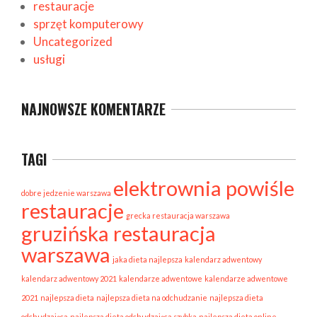
restauracje
sprzęt komputerowy
Uncategorized
usługi
NAJNOWSZE KOMENTARZE
TAGI
elektrownia powiśle
dobre jedzenie warszawa
restauracje
grecka restauracja warszawa
gruzińska restauracja
warszawa
jaka dieta najlepsza
kalendarz adwentowy
kalendarz adwentowy 2021
kalendarze adwentowe
kalendarze adwentowe
2021
najlepsza dieta
najlepsza dieta na odchudzanie
najlepsza dieta
odchudzająca
najlepsza dieta odchudzająca szybka
najlepsza dieta online