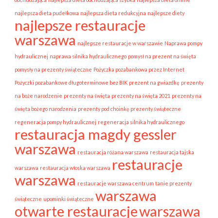
najlepsza dieta pudełkowa
najlepsza dieta redukcyjna
najlepsze diety
najlepsze restauracje
warszawa
najlepsze restauracje w warszawie
Naprawa pompy
hydraulicznej
naprawa silnika hydraulicznego
pomysł na prezent na święta
pomysły na prezenty świąteczne
Pożyczka pozabankowa przez Internet
Pożyczki pozabankowe długoterminowe bez BIK
prezent na gwiazdkę
prezenty
na boże narodzenie
prezenty na święta
prezenty na święta 2021
prezenty na
święta bożego narodzenia
prezenty pod choinkę prezenty świąteczne
regeneracja pompy hydraulicznej
regeneracja silnika hydraulicznego
restauracja magdy gessler
warszawa
restauracja różana warszawa
restauracja tajska
restauracje
warszawa
restauracja włoska warszawa
warszawa
restauracje warszawa centrum
tanie prezenty
warszawa
świąteczne
upominki świąteczne
otwarte restauracje
warszawa