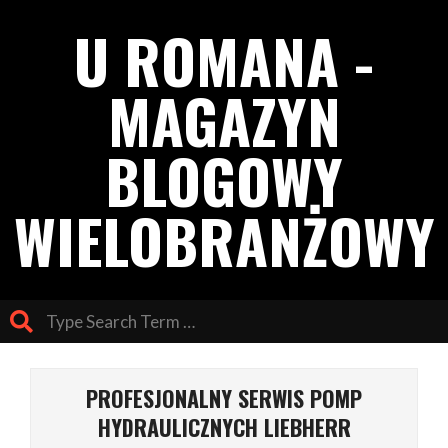
Skip
U ROMANA -
to
content
MAGAZYN
BLOGOWY
WIELOBRANŻOWY
Search
Primary
Navigation
PROFESJONALNY SERWIS POMP
Menu
HYDRAULICZNYCH LIEBHERR