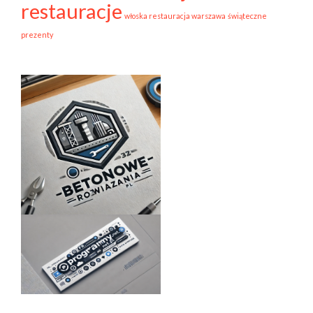
restauracje
włoska restauracja warszawa
świąteczne
prezenty