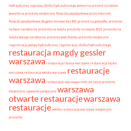
hydraulicznej
naprawa silnika hydraulicznego
pomysł na prezent na święta
pomysły na prezenty świąteczne
Pożyczka pozabankowa przez Internet
Pożyczki pozabankowe długoterminowe bez BIK
prezent na gwiazdkę
prezenty
na boże narodzenie
prezenty na święta
prezenty na święta 2021
prezenty na
święta bożego narodzenia
prezenty pod choinkę prezenty świąteczne
regeneracja pompy hydraulicznej
regeneracja silnika hydraulicznego
restauracja magdy gessler
warszawa
restauracja różana warszawa
restauracja tajska
restauracje
warszawa
restauracja włoska warszawa
warszawa
restauracje warszawa centrum
tanie prezenty
warszawa
świąteczne
upominki świąteczne
otwarte restauracje
warszawa
restauracje
włoska restauracja warszawa
świąteczne
prezenty