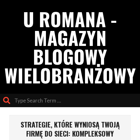
Skip
U ROMANA -
to
content
MAGAZYN
BLOGOWY
WIELOBRANŻOWY
Search
Primary
Navigation
STRATEGIE, KTÓRE WYNIOSĄ TWOJĄ
Menu
FIRMĘ DO SIECI: KOMPLEKSOWY