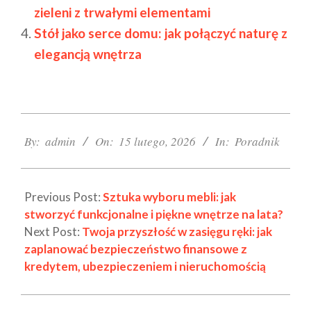
zieleni z trwałymi elementami
Stół jako serce domu: jak połączyć naturę z
elegancją wnętrza
2026-
02-
By:
admin
On:
15 lutego, 2026
In:
Poradnik
15
Previous Post:
Sztuka wyboru mebli: jak
stworzyć funkcjonalne i piękne wnętrze na lata?
Next Post:
Twoja przyszłość w zasięgu ręki: jak
zaplanować bezpieczeństwo finansowe z
kredytem, ubezpieczeniem i nieruchomością