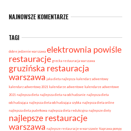
NAJNOWSZE KOMENTARZE
TAGI
elektrownia powiśle
dobre jedzenie warszawa
restauracje
grecka restauracja warszawa
gruzińska restauracja
warszawa
jaka dieta najlepsza
kalendarz adwentowy
kalendarz adwentowy 2021
kalendarze adwentowe
kalendarze adwentowe
2021
najlepsza dieta
najlepsza dieta na odchudzanie
najlepsza dieta
odchudzająca
najlepsza dieta odchudzająca szybka
najlepsza dieta online
najlepsza dieta pudełkowa
najlepsza dieta redukcyjna
najlepsze diety
najlepsze restauracje
warszawa
najlepsze restauracje w warszawie
Naprawa pompy