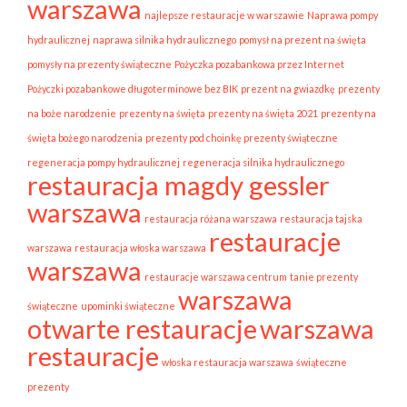
warszawa
najlepsze restauracje w warszawie
Naprawa pompy
hydraulicznej
naprawa silnika hydraulicznego
pomysł na prezent na święta
pomysły na prezenty świąteczne
Pożyczka pozabankowa przez Internet
Pożyczki pozabankowe długoterminowe bez BIK
prezent na gwiazdkę
prezenty
na boże narodzenie
prezenty na święta
prezenty na święta 2021
prezenty na
święta bożego narodzenia
prezenty pod choinkę prezenty świąteczne
regeneracja pompy hydraulicznej
regeneracja silnika hydraulicznego
restauracja magdy gessler
warszawa
restauracja różana warszawa
restauracja tajska
restauracje
warszawa
restauracja włoska warszawa
warszawa
restauracje warszawa centrum
tanie prezenty
warszawa
świąteczne
upominki świąteczne
otwarte restauracje
warszawa
restauracje
włoska restauracja warszawa
świąteczne
prezenty