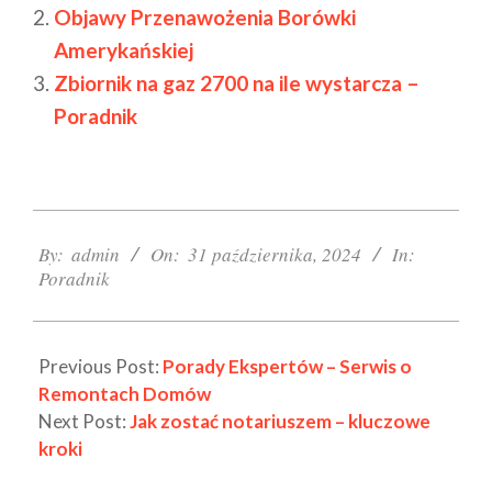
Objawy Przenawożenia Borówki
Amerykańskiej
Zbiornik na gaz 2700 na ile wystarcza –
Poradnik
2024-
10-
By:
admin
On:
31 października, 2024
In:
Poradnik
31
Previous Post:
Porady Ekspertów – Serwis o
Remontach Domów
Next Post:
Jak zostać notariuszem – kluczowe
kroki