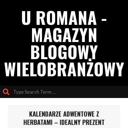
Skip
U ROMANA -
to
content
MAGAZYN
BLOGOWY
WIELOBRANŻOWY
Search
Primary
Navigation
KALENDARZE ADWENTOWE Z
Menu
HERBATAMI – IDEALNY PREZENT