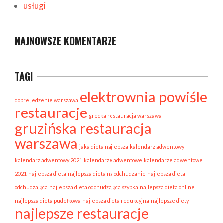
usługi
NAJNOWSZE KOMENTARZE
TAGI
elektrownia powiśle
dobre jedzenie warszawa
restauracje
grecka restauracja warszawa
gruzińska restauracja
warszawa
jaka dieta najlepsza
kalendarz adwentowy
kalendarz adwentowy 2021
kalendarze adwentowe
kalendarze adwentowe
2021
najlepsza dieta
najlepsza dieta na odchudzanie
najlepsza dieta
odchudzająca
najlepsza dieta odchudzająca szybka
najlepsza dieta online
najlepsza dieta pudełkowa
najlepsza dieta redukcyjna
najlepsze diety
najlepsze restauracje