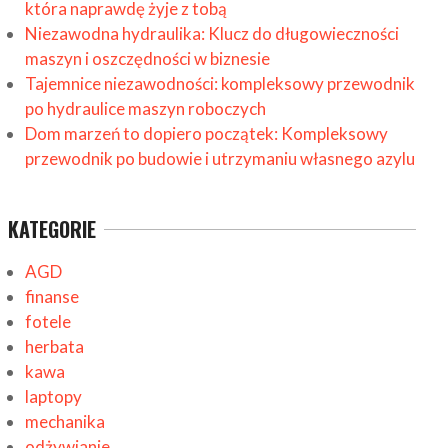
która naprawdę żyje z tobą
Niezawodna hydraulika: Klucz do długowieczności
maszyn i oszczędności w biznesie
Tajemnice niezawodności: kompleksowy przewodnik
po hydraulice maszyn roboczych
Dom marzeń to dopiero początek: Kompleksowy
przewodnik po budowie i utrzymaniu własnego azylu
KATEGORIE
AGD
finanse
fotele
herbata
kawa
laptopy
mechanika
odżywianie