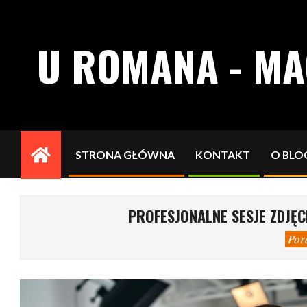
Skip
to
U ROMANA - M
content
STRONA GŁÓWNA
KONTAKT
O BLO
Primary
Navigation
Menu
PROFESJONALNE SESJE ZDJĘC
Por