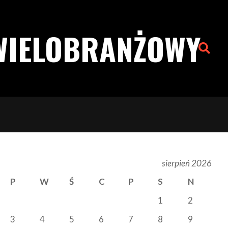
WIELOBRANŻOWY
Search
sierpień 2026
P
W
Ś
C
P
S
N
1
2
3
4
5
6
7
8
9