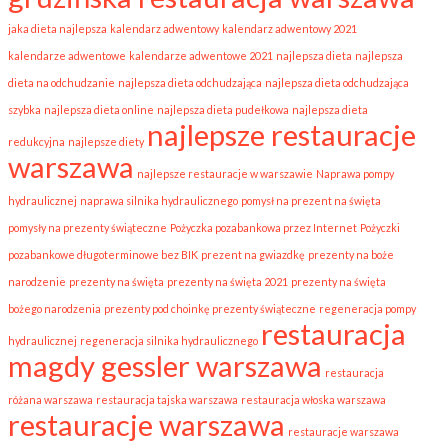
jaka dieta najlepsza
kalendarz adwentowy
kalendarz adwentowy 2021
kalendarze adwentowe
kalendarze adwentowe 2021
najlepsza dieta
najlepsza
dieta na odchudzanie
najlepsza dieta odchudzająca
najlepsza dieta odchudzająca
szybka
najlepsza dieta online
najlepsza dieta pudełkowa
najlepsza dieta
najlepsze restauracje
redukcyjna
najlepsze diety
warszawa
najlepsze restauracje w warszawie
Naprawa pompy
hydraulicznej
naprawa silnika hydraulicznego
pomysł na prezent na święta
pomysły na prezenty świąteczne
Pożyczka pozabankowa przez Internet
Pożyczki
pozabankowe długoterminowe bez BIK
prezent na gwiazdkę
prezenty na boże
narodzenie
prezenty na święta
prezenty na święta 2021
prezenty na święta
bożego narodzenia
prezenty pod choinkę prezenty świąteczne
regeneracja pompy
restauracja
hydraulicznej
regeneracja silnika hydraulicznego
magdy gessler warszawa
restauracja
różana warszawa
restauracja tajska warszawa
restauracja włoska warszawa
restauracje warszawa
restauracje warszawa