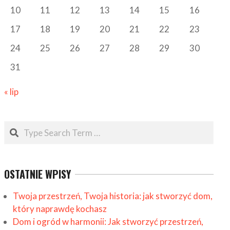
10
11
12
13
14
15
16
17
18
19
20
21
22
23
24
25
26
27
28
29
30
31
« lip
Search
OSTATNIE WPISY
Twoja przestrzeń, Twoja historia: jak stworzyć dom,
który naprawdę kochasz
Dom i ogród w harmonii: Jak stworzyć przestrzeń,