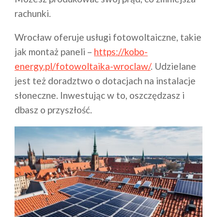
rachunki.
Wrocław oferuje usługi fotowoltaiczne, takie
jak montaż paneli –
https://kobo-
energy.pl/fotowoltaika-wroclaw/
. Udzielane
jest też doradztwo o dotacjach na instalacje
słoneczne. Inwestując w to, oszczędzasz i
dbasz o przyszłość.