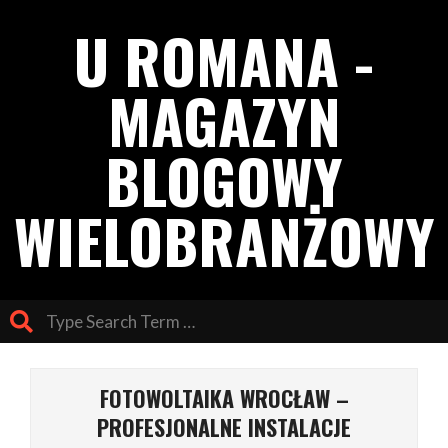
Skip
U ROMANA -
to
content
MAGAZYN
BLOGOWY
WIELOBRANŻOWY
Search
Primary
Navigation
FOTOWOLTAIKA WROCŁAW –
Menu
PROFESJONALNE INSTALACJE