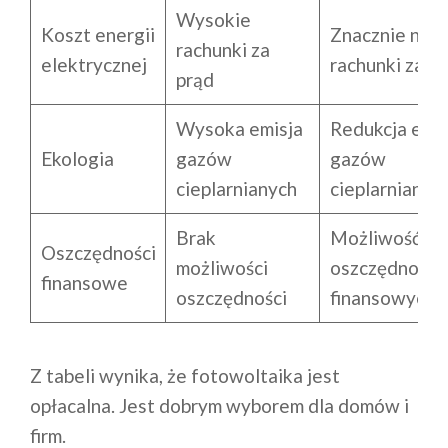
Wysokie
Koszt energii
Znacznie niżs
rachunki za
elektrycznej
rachunki za p
prąd
Wysoka emisja
Redukcja emis
Ekologia
gazów
gazów
cieplarnianych
cieplarnianyc
Brak
Możliwość
Oszczędności
możliwości
oszczędności
finansowe
oszczędności
finansowych
Z tabeli wynika, że fotowoltaika jest
opłacalna. Jest dobrym wyborem dla domów i
firm.