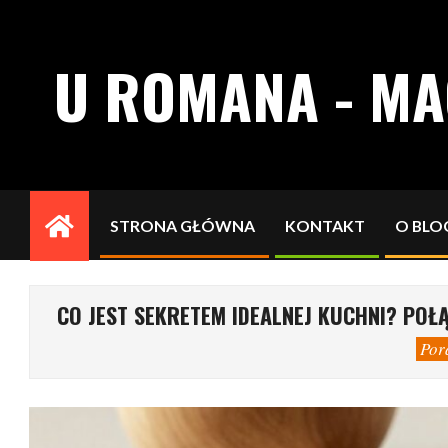
Skip
to
U ROMANA - M
content
STRONA GŁÓWNA
KONTAKT
O BLO
Primary
Navigation
Menu
CO JEST SEKRETEM IDEALNEJ KUCHNI? POŁĄ
Por