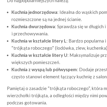
Do najpopularniejszych należą:
Kuchnia jednorzędowa
: Idealna do wąskich po
rozmieszczone są na jednej ścianie.
Kuchnia dwurzędowa
: Sprawdza się w długich 
i przechowywania.
Kuchnia w kształcie litery L
: Bardzo popularna 
“trójkąta roboczego” (lodówka, zlew, kuchenka)
Kuchnia w kształcie litery U
: Maksymalizuje pr
większych pomieszczeń.
Kuchnia z wyspą lub półwyspem
: Dodaje przes
często stanowi element łączący kuchnię z salo
Pamiętaj o zasadzie “trójkąta roboczego”, która 
wierzchołki trójkąta, a odległości między nimi p
podczas gotowania.