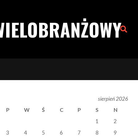
WIELOBRANŻOWY
Search
sierpień 2026
P
W
Ś
C
P
S
N
1
2
3
4
5
6
7
8
9