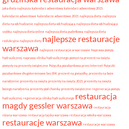
jaka dieta najlepsza
kalendarz adwentowy
kalendarz adwentowy 2021
kalendarze adwentowe
kalendarze adwentowe 2021
najlepsza dieta
najlepsza
dieta na odchudzanie
najlepsza dieta odchudzająca
najlepsza dieta odchudzająca
szybka
najlepsza dieta online
najlepsza dieta pudełkowa
najlepsza dieta
najlepsze restauracje
redukcyjna
najlepsze diety
warszawa
najlepsze restauracje w warszawie
Naprawa pompy
hydraulicznej
naprawa silnika hydraulicznego
pomysł na prezent na święta
pomysły na prezenty świąteczne
Pożyczka pozabankowa przez Internet
Pożyczki
pozabankowe długoterminowe bez BIK
prezent na gwiazdkę
prezenty na boże
narodzenie
prezenty na święta
prezenty na święta 2021
prezenty na święta
bożego narodzenia
prezenty pod choinkę prezenty świąteczne
regeneracja pompy
restauracja
hydraulicznej
regeneracja silnika hydraulicznego
magdy gessler warszawa
restauracja
różana warszawa
restauracja tajska warszawa
restauracja włoska warszawa
restauracje warszawa
restauracje warszawa