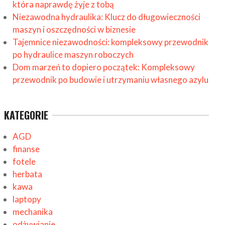
która naprawdę żyje z tobą
Niezawodna hydraulika: Klucz do długowieczności
maszyn i oszczędności w biznesie
Tajemnice niezawodności: kompleksowy przewodnik
po hydraulice maszyn roboczych
Dom marzeń to dopiero początek: Kompleksowy
przewodnik po budowie i utrzymaniu własnego azylu
KATEGORIE
AGD
finanse
fotele
herbata
kawa
laptopy
mechanika
odżywianie