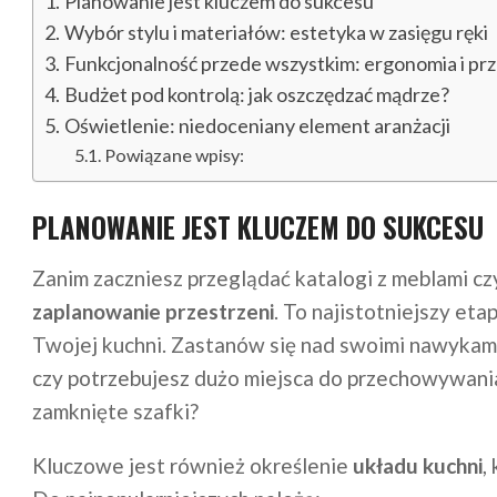
Planowanie jest kluczem do sukcesu
Wybór stylu i materiałów: estetyka w zasięgu ręki
Funkcjonalność przede wszystkim: ergonomia i p
Budżet pod kontrolą: jak oszczędzać mądrze?
Oświetlenie: niedoceniany element aranżacji
Powiązane wpisy:
PLANOWANIE JEST KLUCZEM DO SUKCESU
Zanim zaczniesz przeglądać katalogi z meblami czy
zaplanowanie przestrzeni
. To najistotniejszy eta
Twojej kuchni. Zastanów się nad swoimi nawykami: 
czy potrzebujesz dużo miejsca do przechowywania,
zamknięte szafki?
Kluczowe jest również określenie
układu kuchni
,