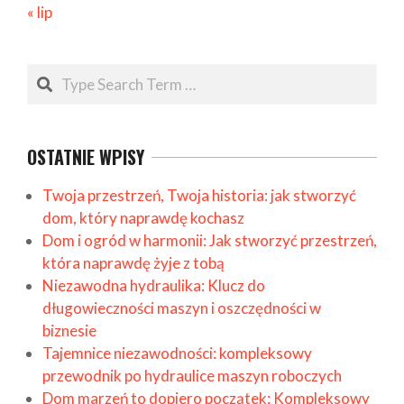
« lip
Search
OSTATNIE WPISY
Twoja przestrzeń, Twoja historia: jak stworzyć
dom, który naprawdę kochasz
Dom i ogród w harmonii: Jak stworzyć przestrzeń,
która naprawdę żyje z tobą
Niezawodna hydraulika: Klucz do
długowieczności maszyn i oszczędności w
biznesie
Tajemnice niezawodności: kompleksowy
przewodnik po hydraulice maszyn roboczych
Dom marzeń to dopiero początek: Kompleksowy