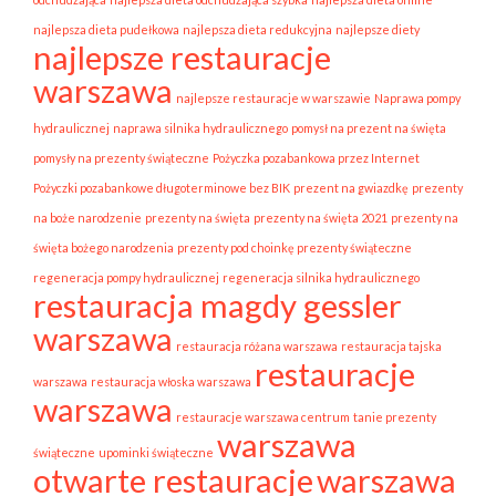
najlepsza dieta pudełkowa
najlepsza dieta redukcyjna
najlepsze diety
najlepsze restauracje
warszawa
najlepsze restauracje w warszawie
Naprawa pompy
hydraulicznej
naprawa silnika hydraulicznego
pomysł na prezent na święta
pomysły na prezenty świąteczne
Pożyczka pozabankowa przez Internet
Pożyczki pozabankowe długoterminowe bez BIK
prezent na gwiazdkę
prezenty
na boże narodzenie
prezenty na święta
prezenty na święta 2021
prezenty na
święta bożego narodzenia
prezenty pod choinkę prezenty świąteczne
regeneracja pompy hydraulicznej
regeneracja silnika hydraulicznego
restauracja magdy gessler
warszawa
restauracja różana warszawa
restauracja tajska
restauracje
warszawa
restauracja włoska warszawa
warszawa
restauracje warszawa centrum
tanie prezenty
warszawa
świąteczne
upominki świąteczne
otwarte restauracje
warszawa