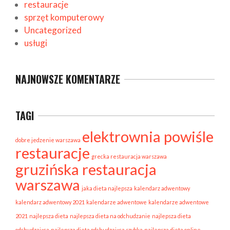
restauracje
sprzęt komputerowy
Uncategorized
usługi
NAJNOWSZE KOMENTARZE
TAGI
elektrownia powiśle
dobre jedzenie warszawa
restauracje
grecka restauracja warszawa
gruzińska restauracja
warszawa
jaka dieta najlepsza
kalendarz adwentowy
kalendarz adwentowy 2021
kalendarze adwentowe
kalendarze adwentowe
2021
najlepsza dieta
najlepsza dieta na odchudzanie
najlepsza dieta
odchudzająca
najlepsza dieta odchudzająca szybka
najlepsza dieta online