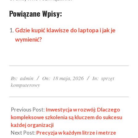
Powiązane Wpisy:
Gdzie kupić klawisze do laptopa i jak je
wymienić?
2026-
05-
By:
admin
On:
18 maja, 2026
In:
sprzęt
komputerowy
18
Previous Post:
Inwestycja w rozwój: Dlaczego
kompleksowe szkolenia są kluczem do sukcesu
każdej organizacji
Next Post:
Precyzja w każdym litrze i metrze