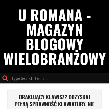
Skip
U ROMANA -
to
content
MAGAZYN
BLOGOWY
WIELOBRANŻOWY
Search
Primary
Navigation
BRAKUJĄCY KLAWISZ? ODZYSKAJ
Menu
PEŁNĄ SPRAWNOŚĆ KLAWIATURY, NIE