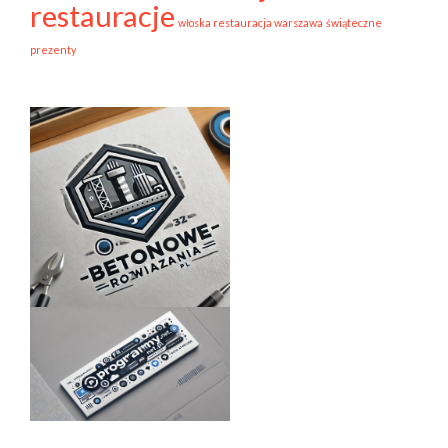
restauracje
włoska restauracja warszawa
świąteczne
prezenty