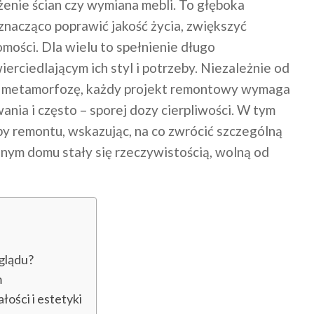
enie ścian czy wymiana mebli. To głęboka
 znacząco poprawić jakość życia, zwiększyć
mości. Dla wielu to spełnienie długo
rciedlającym ich styl i potrzeby. Niezależnie od
ną metamorfozę, każdy projekt remontowy wymaga
nia i często – sporej dozy cierpliwości. W tym
y remontu, wskazując, na co zwrócić szczególną
nym domu stały się rzeczywistością, wolną od
glądu?
m
ości i estetyki