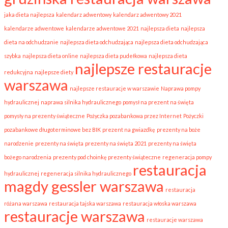
jaka dieta najlepsza
kalendarz adwentowy
kalendarz adwentowy 2021
kalendarze adwentowe
kalendarze adwentowe 2021
najlepsza dieta
najlepsza
dieta na odchudzanie
najlepsza dieta odchudzająca
najlepsza dieta odchudzająca
szybka
najlepsza dieta online
najlepsza dieta pudełkowa
najlepsza dieta
najlepsze restauracje
redukcyjna
najlepsze diety
warszawa
najlepsze restauracje w warszawie
Naprawa pompy
hydraulicznej
naprawa silnika hydraulicznego
pomysł na prezent na święta
pomysły na prezenty świąteczne
Pożyczka pozabankowa przez Internet
Pożyczki
pozabankowe długoterminowe bez BIK
prezent na gwiazdkę
prezenty na boże
narodzenie
prezenty na święta
prezenty na święta 2021
prezenty na święta
bożego narodzenia
prezenty pod choinkę prezenty świąteczne
regeneracja pompy
restauracja
hydraulicznej
regeneracja silnika hydraulicznego
magdy gessler warszawa
restauracja
różana warszawa
restauracja tajska warszawa
restauracja włoska warszawa
restauracje warszawa
restauracje warszawa