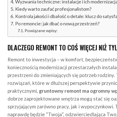
Wyzwania techniczne: instalacje i ich modernizacj
Kiedy warto zaufać profesjonalistom?
Kontrola jakości i dbałość o detale: klucz do satysfa
Po remoncie: jak dbać o nową przestrzeń?
Powiązane wpisy:
DLACZEGO REMONT TO COŚ WIĘCEJ NIŻ T
Remont to inwestycja – w komfort, bezpieczeństwo
koniecznością modernizacji przestarzałych instala
przestrzeni do zmieniających się potrzeb rodzin
rozwiązań, które w dłuższej perspektywie przyni
praktycznymi,
gruntowny remont ma ogromny wp
dobrze zaprojektowane wnętrza mogą stać się oazą 
sprzyjającym zarówno pracy, jak i wypoczynkowi. 
naprawdę będzie “Twoja”, odzwierciedlająca Twoją