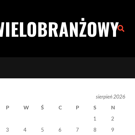
WIELOBRANŻOWY
Search
sierpień 2026
P
W
Ś
C
P
S
N
1
2
3
4
5
6
7
8
9