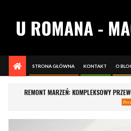
Skip
to
U ROMANA - M
content
STRONA GŁÓWNA
KONTAKT
O BLO
Primary
Navigation
Menu
REMONT MARZEŃ: KOMPLEKSOWY PRZEW
Por