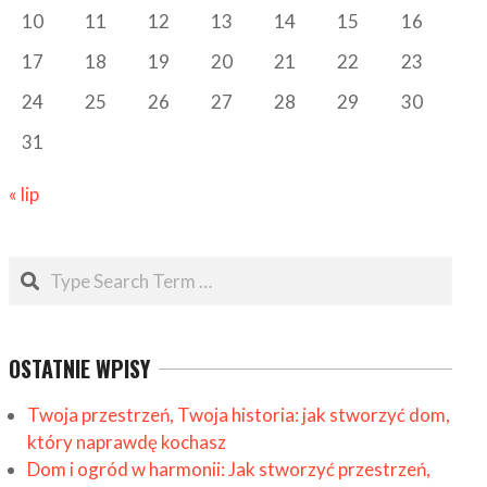
10
11
12
13
14
15
16
17
18
19
20
21
22
23
24
25
26
27
28
29
30
31
« lip
Search
OSTATNIE WPISY
Twoja przestrzeń, Twoja historia: jak stworzyć dom,
który naprawdę kochasz
Dom i ogród w harmonii: Jak stworzyć przestrzeń,