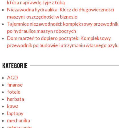
która naprawdę żyje z tobą
Niezawodna hydraulika: Klucz do długowieczności
maszyn i oszczędności w biznesie
Tajemnice niezawodności: kompleksowy przewodnik
po hydraulice maszyn roboczych
Dom marzeń to dopiero początek: Kompleksowy
przewodnik po budowie i utrzymaniu własnego azylu
KATEGORIE
AGD
finanse
fotele
herbata
kawa
laptopy
mechanika
odżywianie